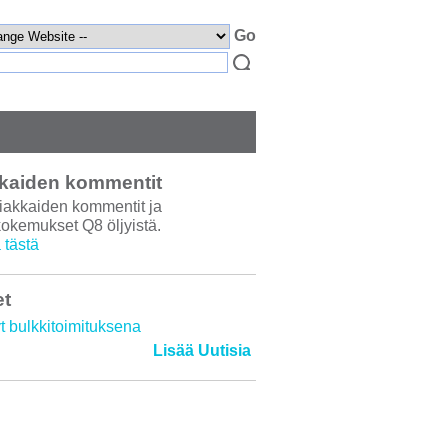
kaiden kommentit
iakkaiden kommentit ja
kokemukset Q8 öljyistä.
 tästä
et
yt bulkkitoimituksena
Lisää Uutisia