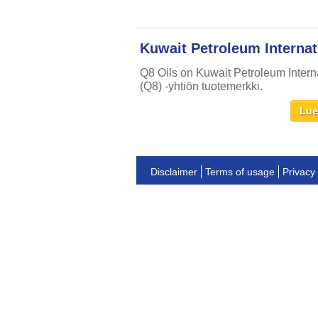
Kuwait Petroleum Internat
Q8 Oils on Kuwait Petroleum Intern
(Q8) -yhtiön tuotemerkki.
Lue
Disclaimer
Terms of usage
Privacy