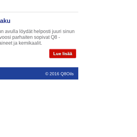
haku
n avulla löydät helposti juuri sinun
oosi parhaiten sopivat Q8 -
aineet ja kemikaalit.
Lue lisää
© 2016 Q8Oils