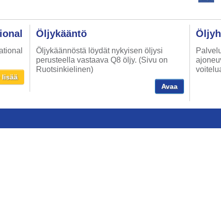
ional
Öljykääntö
Öljy
ational
Öljykäännöstä löydät nykyisen öljysi
Palvelu
perusteella vastaava Q8 öljy. (Sivu on
ajoneuv
Ruotsinkielinen)
voitelu
 lisää
Avaa