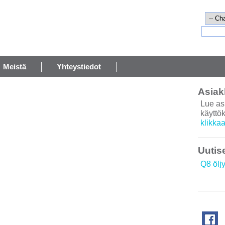
Meistä
Yhteystiedot
Asiak
Lue as
käyttö
klikkaa
Uutis
Q8 ölj