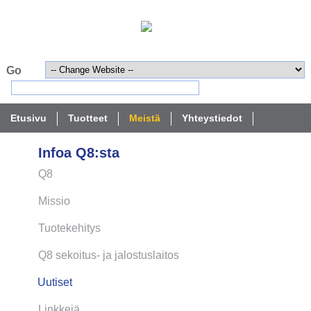
Etusivu
Tuotteet
Meistä
Yhteystiedot
Infoa Q8:sta
Q8
Missio
Tuotekehitys
Q8 sekoitus- ja jalostuslaitos
Uutiset
Linkkejä