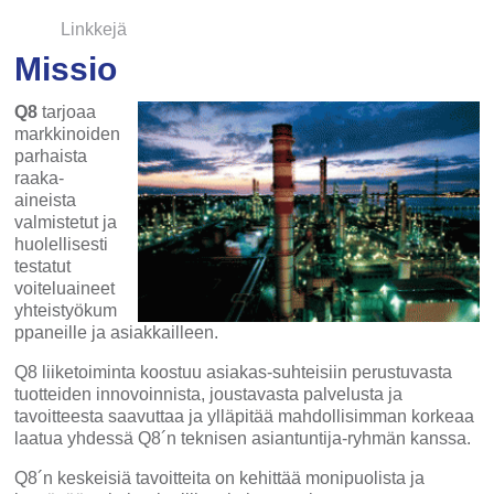
Linkkejä
Missio
Q8
tarjoaa
markkinoiden
parhaista
raaka-
aineista
valmistetut ja
huolellisesti
testatut
voiteluaineet
yhteistyökum
ppaneille ja asiakkailleen.
Q8 liiketoiminta koostuu asiakas-suhteisiin perustuvasta
tuotteiden innovoinnista, joustavasta palvelusta ja
tavoitteesta saavuttaa ja ylläpitää mahdollisimman korkeaa
laatua yhdessä Q8´n teknisen asiantuntija-ryhmän kanssa.
Q8´n keskeisiä tavoitteita on kehittää monipuolista ja