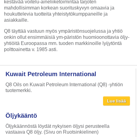
kestävää voitelu-aineliiketoimintaa tarjoten
mahdollisimman korkean suorituskyvyn omaavia ja
houkuttelevia tuotteita yhteistytökumppaneille ja
asiakkaille.
Q8 täyttää vastuun myös ympäristönsuojelussa ja yhtiö
onkin ollut ensimmäisiä ym-päristön huomioonottavia öljy-
yhtiöitä Euroopassa mm. tuoden markkinoille lyijytöntä
polttoainetta v. 1985 asti.
Kuwait Petroleum International
Q8 Oils on Kuwait Petroleum International (Q8) -yhtiön
tuotemerkki.
Lue lisää
Öljykääntö
Öljykäännöstä löydät nykyisen öljysi perusteella
vastaava Q8 öljy. (Sivu on Ruotsinkielinen)