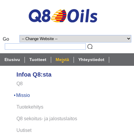
Etusivu
Tuotteet
Meistä
Yhteystiedot
Infoa Q8:sta
Q8
Missio
Tuotekehitys
Q8 sekoitus- ja jalostuslaitos
Uutiset