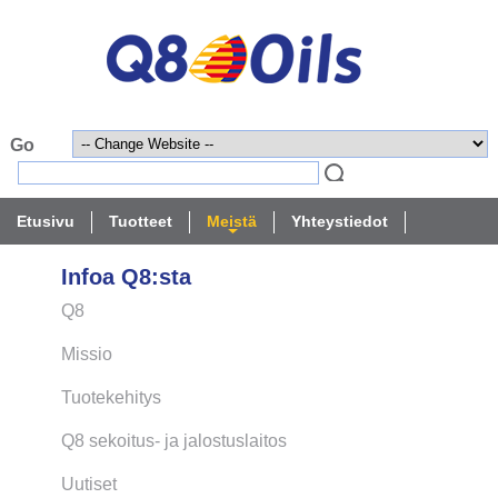
Etusivu
Tuotteet
Meistä
Yhteystiedot
Infoa Q8:sta
Q8
Missio
Tuotekehitys
Q8 sekoitus- ja jalostuslaitos
Uutiset