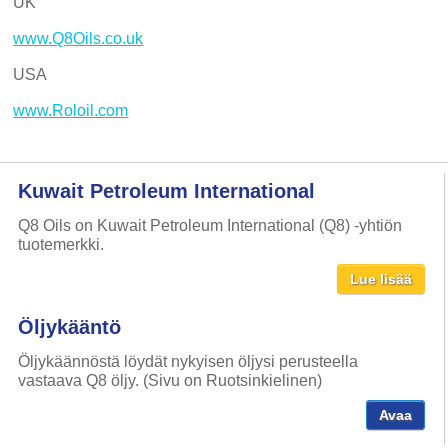
UK
www.Q8Oils.co.uk
USA
www.Roloil.com
Kuwait Petroleum International
Q8 Oils on Kuwait Petroleum International (Q8) -yhtiön
tuotemerkki.
Lue lisää
Öljykääntö
Öljykäännöstä löydät nykyisen öljysi perusteella
vastaava Q8 öljy. (Sivu on Ruotsinkielinen)
Avaa