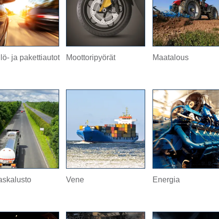
ö- ja pakettiautot
Moottoripyörät
Maatalous
skalusto
Vene
Energia