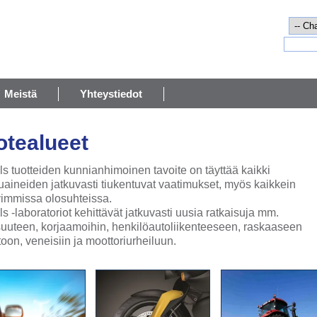
Meistä
Yhteystiedot
otealueet
ls tuotteiden kunnianhimoinen tavoite on täyttää kaikki
luaineiden jatkuvasti tiukentuvat vaatimukset, myös kaikkein
vimmissa olosuhteissa.
s -laboratoriot kehittävät jatkuvasti uusia ratkaisuja mm.
isuuteen, korjaamoihin, henkilöautoliikenteeseen, raskaaseen
toon, veneisiin ja moottoriurheiluun.