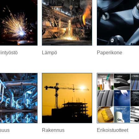
lintyöstö
Lämpö
Paperikone
isuus
Rakennus
Erikoistuotteet