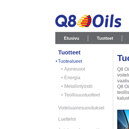
Etusivu
Tuotteet
Tuotteet
Tu
Tuotealueet
Ajoneuvot
Q8 Oi
voite
Energia
vaati
Metallintyöstö
Q8 Oil
teoll
Teollisuustuotteet
kalus
Voiteluainesuositukset
Luettelot