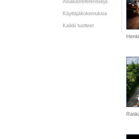
Asiakasreferenssejä
Käyttäjäkokemuksia
Kaikki tuotteet
Henkil
Raska